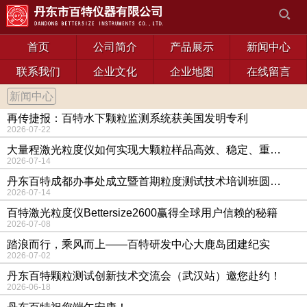
首页
公司简介
产品展示
新闻中心
联系我们
企业文化
企业地图
在线留言
新闻中心
再传捷报：百特水下颗粒监测系统获美国发明专利
2026-07-22
大量程激光粒度仪如何实现大颗粒样品高效、稳定、重复性优异的粒度分布分析
2026-07-14
丹东百特成都办事处成立暨首期粒度测试技术培训班圆满落幕
2026-07-14
百特激光粒度仪Bettersize2600赢得全球用户信赖的秘籍
2026-07-08
踏浪而行，乘风而上——百特研发中心大鹿岛团建纪实
2026-07-02
丹东百特颗粒测试创新技术交流会（武汉站）邀您赴约！
2026-06-18