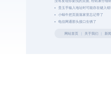
没有发现你要找的页面, 经砖家仔细
贵玉手输入地址时可能存在键入错
小蜗牛把页面落家里忘记带了
电信网通那头接口生锈了
网站首页
|
关于我们
|
新