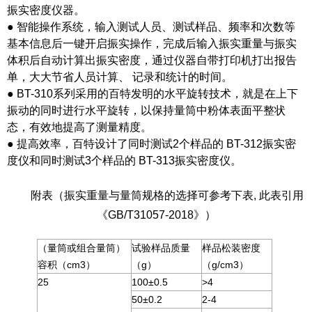
振实密度仪器。
● 智能操作系统，输入测试人员、测试样品、频率和次数等
基本信息后一键开启振实操作，完成后输入振实重量与振实
体积后自动计算出振实密度，通过仪器自带打印机打出报告
单，大大节省人员计算、 记录和统计的时间。
● BT-310系列采用的百特发明的水平旋转技术，就是在上下
振动的同时进行水平旋转，以保持量筒中粉体表面平整状
态，有效地提高了测量精度。
● 提高效率，百特设计了同时测试2个样品的 BT-312振实密
度仪和同时测试3个样品的 BT-313振实密度仪。
附表（振实重量与量筒规格的选择可参考下表, 此表引用
《GB/T31057-2018》）
（量筒或组合量筒）
试验样品质量
样品松装密度
容积（cm
3
）
（g）
（g/cm
3
）
25
100±0.5
>4
50±0.2
2-4