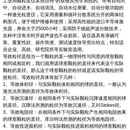
工业用颗粒度仪采用百特*的双镜头光学系统的、带有自动对
中、自动进水、自动清洗、自动水位测量、自动分散功能的
一种激光粒度仪，它采用测量和循环分散系统分开的两体结
构形式，便于维护维修和使用；采用高性能的进口半导体激
光器，寿命大于25000小时；采用防干烧超声波分散技术，
在杯中没有水时开超声波也不会损坏。该仪器具有准确可
靠、重复性好、操作简便、测试速度快等突出特点，特别适
合企业、高校、研究院所等实验室选用。
等效粒径是指当一个颗粒的某一物理特性与同质的球形颗粒
相同或相近时，我们就用该球形颗粒的直径来代表这个实际
颗粒的直径。那么这个球形颗粒的粒径就是该实际颗粒的等
效粒径。等效粒径具体有如下几种：
1、等效体积径：与实际颗粒体积相同的球的直径。一般认为
激光法所测的直径为等效体积径。
2、等效沉速径：在相同条件下与实际颗粒沉降速度相同的球
的直径。沉降法所测的粒径为等效沉速径，又叫Stokes径。
3、等效电阻径：在相同条件下与实际颗粒产生相同电阻效果
的球形颗粒的直径。库尔特法所测的粒径为等效电阻径。
4、等效投进面积径：与实际颗粒投进面积相同的球形颗粒的