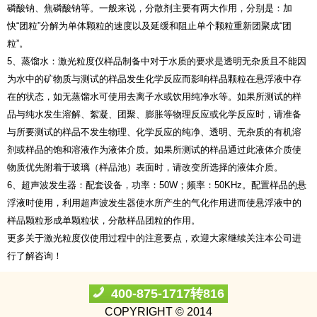
磷酸钠、焦磷酸钠等。一般来说，分散剂主要有两大作用，分别是：加
快“团粒”分解为单体颗粒的速度以及延缓和阻止单个颗粒重新团聚成“团
粒”。
5、蒸馏水：激光粒度仪样品制备中对于水质的要求是透明无杂质且不能因
为水中的矿物质与测试的样品发生化学反应而影响样品颗粒在悬浮液中存
在的状态，如无蒸馏水可使用去离子水或饮用纯净水等。如果所测试的样
品与纯水发生溶解、絮凝、团聚、膨胀等物理反应或化学反应时，请准备
与所要测试的样品不发生物理、化学反应的纯净、透明、无杂质的有机溶
剂或样品的饱和溶液作为液体介质。如果所测试的样品通过此液体介质使
物质优先附着于玻璃（样品池）表面时，请改变所选择的液体介质。
6、超声波发生器：配套设备，功率：50W；频率：50KHz。配置样品的悬
浮液时使用，利用超声波发生器使水所产生的气化作用进而使悬浮液中的
样品颗粒形成单颗粒状，分散样品团粒的作用。
更多关于
激光粒度仪
使用过程中的注意要点，欢迎大家继续关注本公司进
行了解咨询！
400-875-1717转816
COPYRIGHT © 2014