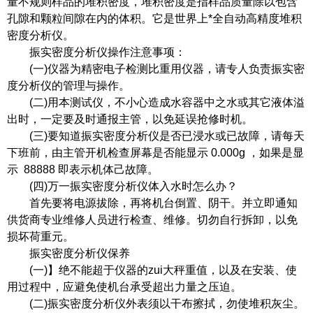
量不规则样品的堆积密度，堆积密度是指样品质量除以包含
孔隙和颗粒间隙在内的体积。它是世界上*全自动高精度堆积
密度分析仪。
振实密度分析仪操作注意事项：
(一)仪器为精密电子检测比重用仪器，请专人负责振实密
度分析仪的管理与操作。
(二)用本测试仪，不小心造成水容器中之水或其它液体溢
出时，一定要及时通报主管，以免延误抢修时机。
(三)要知道振实密度分析仪是否已浸水或已故障，请每天
下班前，由主管开机检查屏幕是否能显示 0.000g ，如果是显
示 88888 即表示机体己故障。
(四)万一振实密度分析仪体入水时怎么办？
首先要将电源拔除，再将机台倒置、阴干。并立即通知
供货商专业维修人员进行检查、维修。切勿自行拆卸，以免
损坏荷重元。
振实密度分析仪保养
(一)】绝不能超于仪器的zui大秤重值，以及在安装、使
用过程中，应避免使机台承受超出力量之压迫。
(二)
振实密度分析仪
外表须以干布擦拭，勿使堆积灰尘。