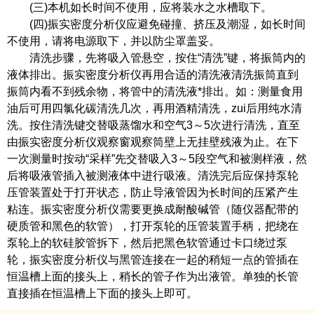
(三)本机如长时间不使用，应将装水之水槽取下。
(四)振实密度分析仪应避免碰撞、挤压及潮湿，如长时间
不使用，请将电源取下，并以防尘罩盖妥。
清洗步骤，先将吸入管悬空，按住“清洗”键，将振筒内的
液体排出。振实密度分析仪再用合适的清洗液清洗振筒直到
振筒内看不到残余物，将管中的清洗液*排出。如：测量食用
油后可用四氯化碳清洗几次，再用酒精清洗，zui后用纯水清
洗。按住清洗键交替吸蒸馏水和空气3～5次进行清洗，直至
由振实密度分析仪观察窗观察筒壁上无挂壁残液为止。在下
一次测量时按动“采样”先交替吸入3～5段空气和被测样液，然
后将吸液管插入被测液体中进行吸液。清洗完后应保持泵轮
压管装置处于打开状态，防止导液管因为长时间的压紧产生
粘连。振实密度分析仪需要更换成耐酸碱管（随仪器配带的
硬质管和黑色的软管），打开泵轮的压管装置手柄，把绕在
泵轮上的软硅胶管拆下，然后把黑色软管通过卡口绕过泵
轮，
振实密度分析仪
与黑管连接在一起的稍短一点的管插在
恒温槽上面的接头上，稍长的管子作为出液管。单独的长管
直接插在恒温槽上下面的接头上即可。