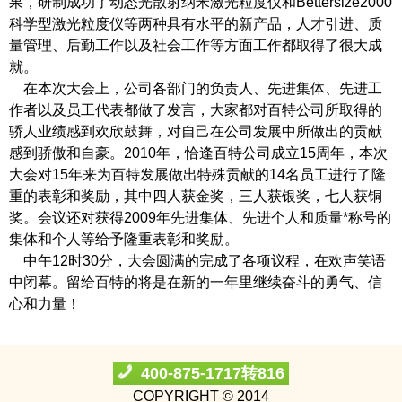
果，研制成功了动态光散射纳米激光粒度仪和Bettersize2000
科学型激光粒度仪等两种具有水平的新产品，人才引进、质
量管理、后勤工作以及社会工作等方面工作都取得了很大成
就。
在本次大会上，公司各部门的负责人、先进集体、先进工
作者以及员工代表都做了发言，大家都对百特公司所取得的
骄人业绩感到欢欣鼓舞，对自己在公司发展中所做出的贡献
感到骄傲和自豪。2010年，恰逢百特公司成立15周年，本次
大会对15年来为百特发展做出特殊贡献的14名员工进行了隆
重的表彰和奖励，其中四人获金奖，三人获银奖，七人获铜
奖。会议还对获得2009年先进集体、先进个人和质量*称号的
集体和个人等给予隆重表彰和奖励。
中午12时30分，大会圆满的完成了各项议程，在欢声笑语
中闭幕。留给百特的将是在新的一年里继续奋斗的勇气、信
心和力量！
400-875-1717转816
COPYRIGHT © 2014