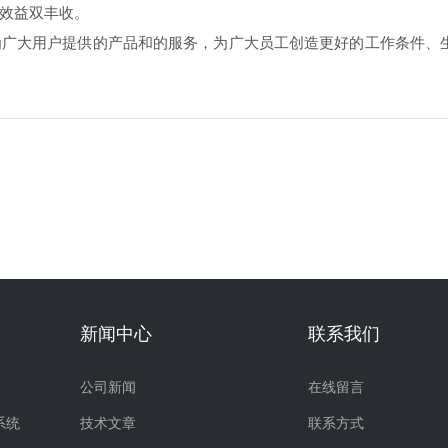
效益双丰收。
广大用户提供的产品和的服务，为广大员工创造更好的工作条件、
新闻中心
联系我们
公司新闻
在线留言
系统
技术文章
联系方式