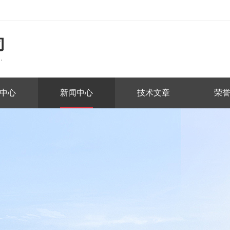
中心
新闻中心
技术文章
荣