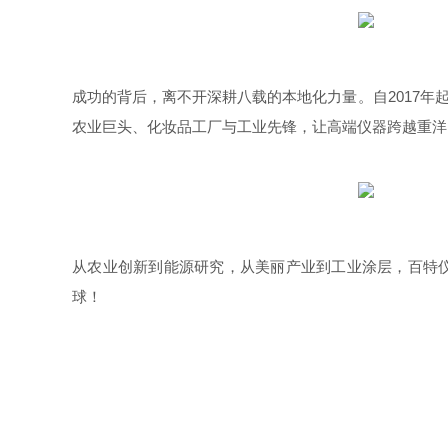
成功的背后，离不开深耕八载的本地化力量。自2017年起
农业巨头、化妆品工厂与工业先锋，让高端仪器跨越重洋
从农业创新到能源研究，从美丽产业到工业涂层，百特仪
球！