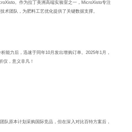
oXisto。作为拉丁美洲高端实验室之一，MicroXisto专注
了技术团队，为肥料工艺优化提供了关键数据支撑。
效分析能力后，迅速于同年10月发出增购订单。2025年1月，
分析仪，意义非凡！
石油工程团队原本计划采购国际竞品，但在深入对比百特方案后，