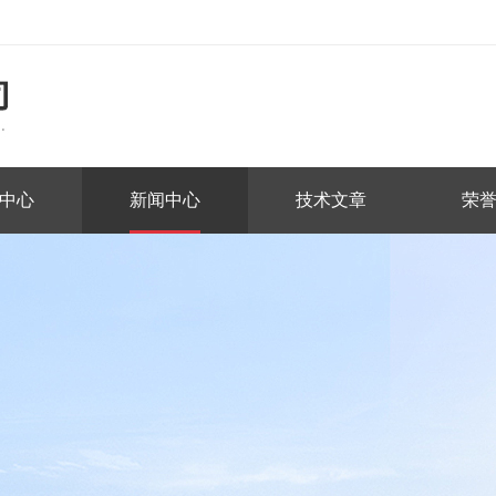
中心
新闻中心
技术文章
荣