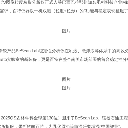
Plus激光/图像粒度粒形分析仪正式入驻巴西巴拉那州知名肥料科技企业Micr
需求，百特仪器以一机双测（粒度+粒形）的*功能与稳定表现征服
特新锐产品BeScan Lab稳定性分析仪在乳液、悬浮液等体系中的高
Xisto实验室的新装备，更是百特在整个南美市场部署的首台稳定性
2025QS农林学科全球第130位）迎来了BeScan Lab。该校
性价比所折服，果断转向百特，为乳化原油等前沿研究增添“中国智慧”。