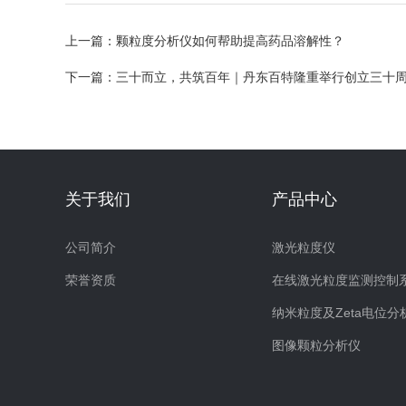
上一篇：
颗粒度分析仪如何帮助提高药品溶解性？
下一篇：
三十而立，共筑百年｜丹东百特隆重举行创立三十
关于我们
产品中心
公司简介
激光粒度仪
荣誉资质
在线激光粒度监测控制
纳米粒度及Zeta电位分
图像颗粒分析仪
粉体特性测试仪