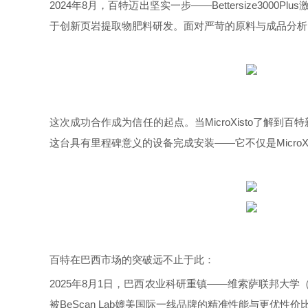
2024年8月，百特迈出坚实一步——Bettersize3000
于创新页岩提取物肥料研发。面对严苛的原料与成品分析
这次成功合作成为信任的起点。当MicroXisto了解到百
这台具有里程碑意义的设备完成安装——它不仅是Micro
百特在巴西市场的突破远不止于此：
2025年8月1日，巴西农业科研重镇——维索萨联邦大学（
被BeScan Lab媲美国际一线品牌的精准性能与更优