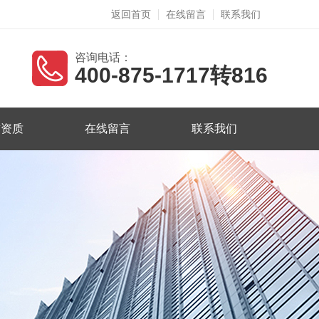
返回首页
在线留言
联系我们
咨询电话：
400-875-1717转816
誉资质
在线留言
联系我们