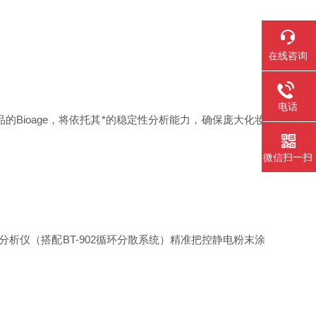
在线咨询
电话
0种美容产品的Bioage，将依托其*的稳定性分析能力，确保庞大化妆
微信扫一扫
光粒度分析仪（搭配BT-902循环分散系统）精准把控静电粉末涂