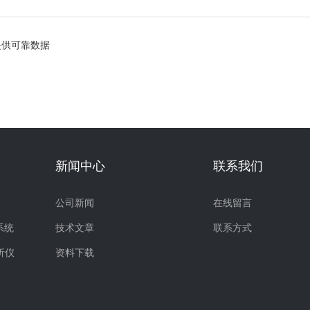
提供可靠数据
新闻中心
联系我们
公司新闻
在线留言
系统
技术文章
联系方式
析仪
资料下载