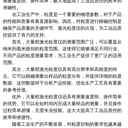
测量速度快、操作简单，极大地提高了工业品质控的效率和
准确性。
在工业生产中，粒度是一个重要的物理参数，对于产品
的性能和质量有着直接影响。因此，对粒度进行精确控制是
确保产品质量的关键环节。激光粒度仪的出现，为工业品质
控提供了有力的支持。
首先，大量程激光粒度仪的测量范围广泛，可以覆盖从
纳米到毫米级别的粒度范围。这使得它能够满足不同行业、
不同产品的粒度测量需求，为工业生产提供了更广泛的适用
范围。
其次，大量程激光粒度仪具有高分辨率和高精度的特
点。它可以精确测量出样品的粒度分布，并提供详细的粒度
数据。这些数据对于分析产品性能、优化生产工艺具有重要
的参考价值。
此外，大量程激光粒度仪还具有测量速度快、操作简单
的优势。它可以在短时间内完成大量样品的测量，并且操作
过程简单易懂，无需专业技能。这大大提高了工业品质控的
效率和便捷性。
随着工业生产的不断发展，对粒度控制的要求也越来越