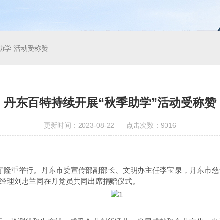
助学”活动受称赞
丹东百特持续开展“秋季助学”活动受称赞
更新时间：2023-08-22 点击次数：9016
厅隆重举行。
丹东市委宣传部副部长、文明办主任李宝泉，丹东市慈
经理刘忠兰同在丹党员共同出席捐赠
仪式
。