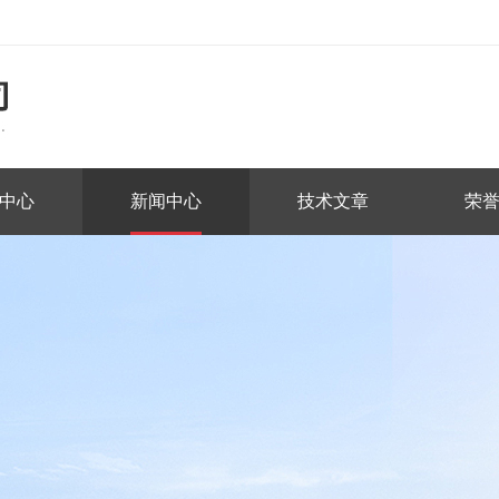
中心
新闻中心
技术文章
荣