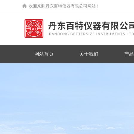
欢迎来到丹东百特仪器有限公司网站！
网站首页
关于我们
产品