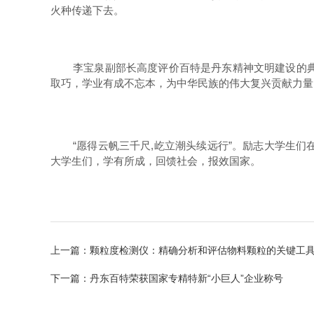
火种传递下去。
李宝泉副部长
高度评价百特是丹东精神文明建设的
取巧，学业有成不忘本，为中华民族的伟大复兴贡献力量
“
愿得云帆三千
尺
,
屹立潮头续远
行
”
。励志大学生们
大学生们，
学有所成，
回馈社会，报效国家
。
上一篇：
颗粒度检测仪：精确分析和评估物料颗粒的关键工
下一篇：
丹东百特荣获国家专精特新“小巨人”企业称号