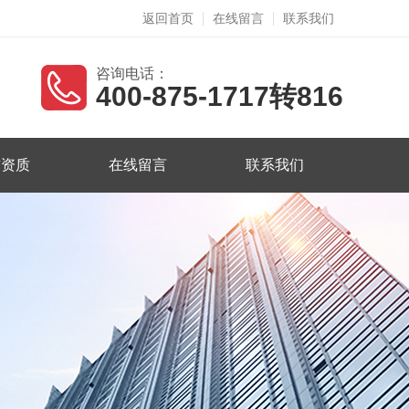
返回首页
在线留言
联系我们
咨询电话：
400-875-1717转816
誉资质
在线留言
联系我们