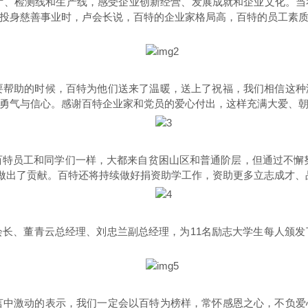
厅、
检测线和
生产
线
，
感受企业创新经营、发展成就和企业文化。
当
投身慈善事业时
，
卢会长说，百特的企业家格局高，百特的员工素
要帮助的时候，百特为他们送来了温暖，送上了祝福，我们相信这种
勇气与信心。
感谢百特企业家和党员的爱心付出，这样充满大爱、
百特员工和同学们一样，大都来自贫困山区和普通阶层，但通过不懈
做出了贡献。
百特还将持续做好捐资助学工作，资助更多立志成才、
会长
、董青云
总经理
、刘忠兰
副总经理，为
1
1
名励志大学生每人颁发
言中激动的表示，我们一定会以百特为榜样，常怀感恩之心，不负爱