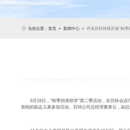
当前位置：
首页
>
新闻中心
>
丹东百特持续开展“秋季
8
月
1
8
日，
“
秋季捐资助
学
”
第二季活动，在百特
会议
资助的励志儿童
参加活动。
百特公司
总经理董青云，副总