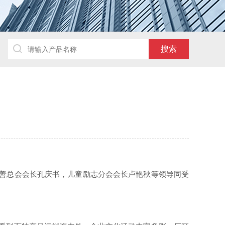
善总会会长孔庆书，儿童励志分会会长卢艳秋等领导同受