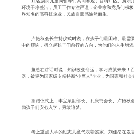
1
1
名励志儿童同领导们共同参观了百特厂区、
展示
环境
干净整洁
，员工工作
专注严谨
，
企业家和党员们积极
界知名的高科技企业，民族自豪感油然而生。
卢艳秋
会长
主持仪式时说，在孩子们最困难、最需
中的烦恼，树立起孩子们前行的方向，
为他们的人生增添
董总
在讲话时说，
知识改变命运，学习成就未来！
器，被评为国家级专精特
新
“
小巨
人
”
企业，为国家和社会
捐赠仪式上，
李宝泉
副部长
、孔庆书
会长
、卢艳秋
励孩子们安心入学，
勇敢追梦
。
考上重点大学的
励志
儿童
代表姜懿家、刘佳昂
在发