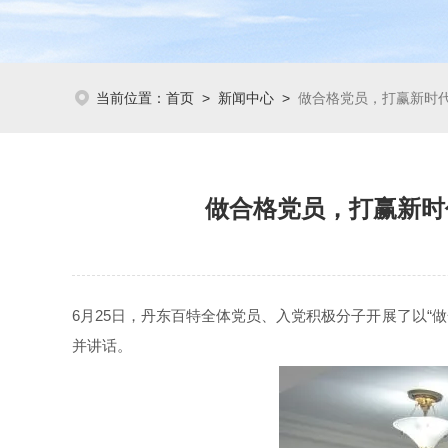
当前位置：
首页
>
新闻中心
>
做合格党员，打赢新时代
做合格党员，打赢新时
6月25日，丹东百特全体党员、入党积极分子开展了以“
并讲话。