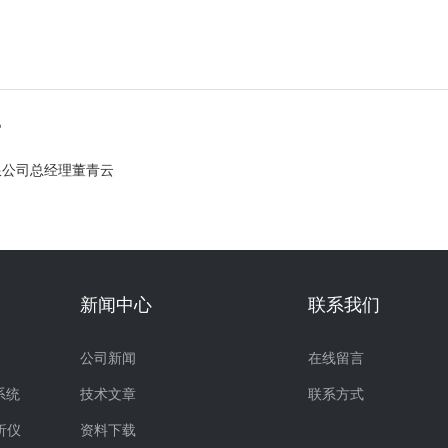
官
限公司总经理董青云
新闻中心
联系我们
公司新闻
在线留言
系统
技术文章
联系方式
析仪
资料下载