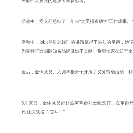
民族伟大复兴的建设者和贡献者。
活动中，党支部总结了一年来“党员捐资助学”工作成果。
活动中，刘忠兰副总经理的讲话赢得了热烈的掌声，她说
为百特打造国际知名品牌做出了贡献。希望大家在辽宁全
会后，全体党员、入党积极分子开展了义务劳动活动，利
6月30日，全体党员赶赴热河革命烈士纪念馆，在革命
代‘辽沈战役’而奋斗！”