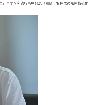
员认真学习和践行书中的思想精髓，发挥党员先锋模范作