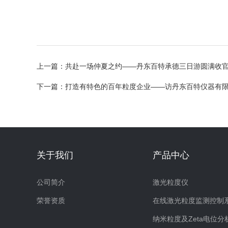
上一篇：
共赴一场仲夏之约——丹东百特承德三日游圆满收
下一篇：
打造有特色的百年粒度企业——访丹东百特仪器有
关于我们
产品中心
公司简介
激光粒度仪
荣誉资质
在线激光粒度监测控制
纳米粒度及Zeta电位分