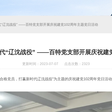
“辽沈战役” ——百特党支部开展庆祝建党102周年主题党日活动
代“辽沈战役” ——百特党支部开展庆祝建党
更新时间：2023-07-07 点击次数：2323
做合格党员，打赢新时代辽沈战役”为主题的庆祝建党102周年党日