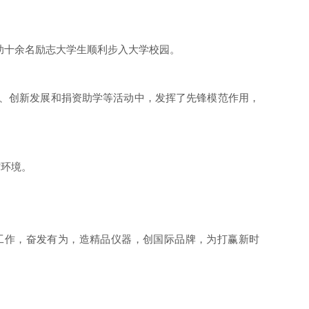
资助十余名励志大学生顺利步入大学校园。
情、创新发展和捐资助学等活动中，发挥了先锋模范作用，
作环境。
力工作，奋发有为，造精品仪器，创国际品牌，为打赢新时