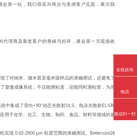
国际展会第一站，我们很高兴再次与美洲客户见面，展示我
各地的代理商及新老客户的青睐与好评，展会第一天现场收
在线咨询
仅同时实现了对纳米、微米甚至毫米级样品的准确测试，还避免了
装了显微成像系统，不仅能测粒度，还能同时测粒形，为用
电话
检测系统。该系统中集成了背向+90°动态光散射DLS、电泳光散射ELS和
微信扫一扫
泛的应用于化学、化工、生物、制药、食品、材料等领域的基
2-2600 μm 粒度范围的准确测试。Bettersize26