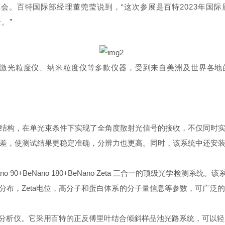
器博览会。百特国际部经理董莞莹说到，“这次参展是百特2023年
。”
上展出了激光粒度仪、纳米粒度仪等多款仪器，受到来自美洲及世界
双镜头斜入射光学结构，在单光束条件下实现了全角度散射光信号的接收，不
差，使测试结果更稳定准确，分辨力也更高。同时，该系统中还安
BeNano 90+BeNano 180+BeNano Zeta 三合一的顶级光学
分布，Zeta电位，高分子和蛋白体系的分子量信息等参数，可广
粒度分析仪。它采用百特的正反傅里叶结合倾斜样品池光路系统，可以轻松实现 0.0