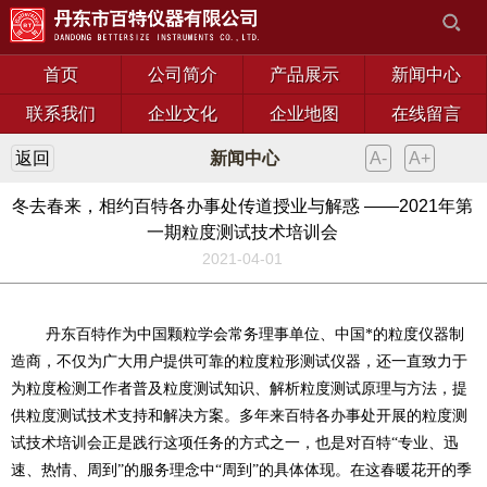
首页
公司简介
产品展示
新闻中心
联系我们
企业文化
企业地图
在线留言
返回
新闻中心
A-
A+
冬去春来，相约百特各办事处传道授业与解惑 ——2021年第
一期粒度测试技术培训会
2021-04-01
丹东百特作为中国颗粒学会常务理事单位、中国*的粒度仪器制
造商，不仅为广大用户提供可靠的粒度粒形测试仪器，还一直致力于
为粒度检测工作者普及粒度测试知识、解析粒度测试原理与方法，提
供粒度测试技术支持和解决方案。多年来百特各办事处开展的粒度测
试技术培训会正是践行这项任务的方式之一，也是对百特
“专业、迅
速、热情、周到”的服务理念中“周到”的具体体现。在这春暖花开的季