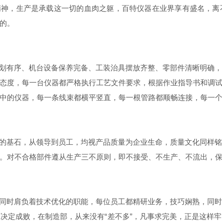
精神，生产是承载这一切的血肉之躯，百特仪器在业界享有盛名，离
的。
划有序、机台设备保养完备、工装治具摆放齐整、零部件清晰明确
态度，每一台仪器都严格执行工艺文件要求，根据作业指导书和调
中的仪器，每一条线束都横平竖直，每一根管路都顺畅连接，每一
的基石，从领导到员工，均视产品质量为企业生命，质量文化同样
。对不合格部件遵从生产三不原则，即不接受、不生产、不流出，
同时肩负着技术优化的职能，每位员工都精研业务，技巧娴熟，同
决定成败，在制造部，从来没有“差不多”，凡事求完美，正是这样