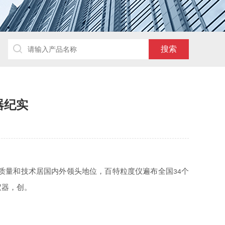
器纪实
质量和技术居国内外领头地位，百特粒度仪遍布全国
个
34
仪器，创。