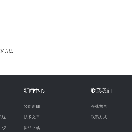
度和方法
新闻中心
联系我们
公司新闻
在线留言
系统
技术文章
联系方式
析仪
资料下载