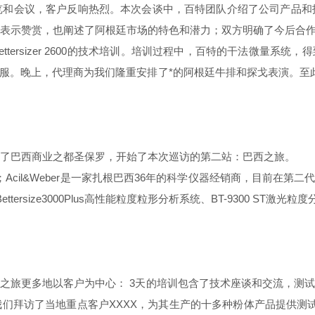
展览和会议，客户反响热烈。本次会谈中，百特团队介绍了公司产品和技
务表示赞赏，也阐述了阿根廷市场的特色和潜力；双方明确了今后合
tersizer 2600的技术培训。培训过程中，百特的干法微量系
服。晚上，代理商为我们隆重安排了*的阿根廷牛排和探戈表演。至
达了巴西商业之都圣保罗，开始了本次巡访的第二站：巴西之旅。
2年；Acil&Weber是一家扎根巴西36年的科学仪器经销商，目前在第二
rsize3000Plus高性能粒度粒形分析系统、BT-9300 ST激光
之旅更多地以客户为中心： 3天的培训包含了技术座谈和交流，测
我们拜访了当地重点客户XXXX，为其生产的十多种粉体产品提供测