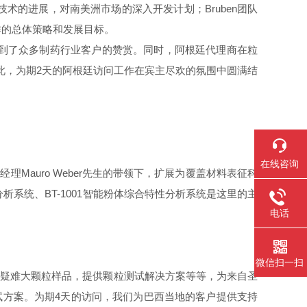
术的进展，对南美洲市场的深入开发计划；Bruben团队
作的总体策略和发展目标。
统，得到了众多制药行业客户的赞赏。同时，阿根廷代理商在粒
此，为期2天的阿根廷访问工作在宾主尽欢的氛围中圆满结
在线咨询
代经理Mauro Weber先生的带领下，扩展为覆盖材料表征科
粒度分析系统、BT-1001智能粉体综合特性分析系统是这里的主
电话
微信扫一扫
试疑难大颗粒样品，提供颗粒测试解决方案等等，为来自圣
试方案。为期4天的访问，我们为巴西当地的客户提供支持