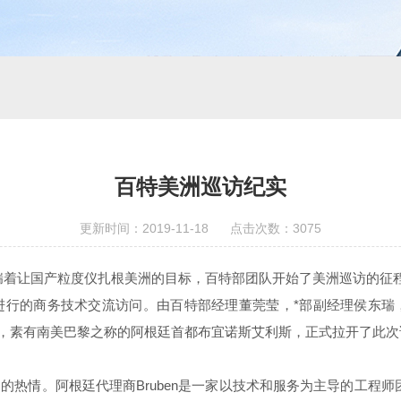
百特美洲巡访纪实
更新时间：2019-11-18 点击次数：3075
。怀揣着让国产粒度仪扎根美洲的目标，百特部团队开始了美洲巡访的征
行的商务技术交流访问。由百特部经理董莞莹，*部副经理侯东瑞，
tation，素有南美巴黎之称的阿根廷首都布宜诺斯艾利斯，正式拉开了此
热情。阿根廷代理商Bruben是一家以技术和服务为主导的工程师团