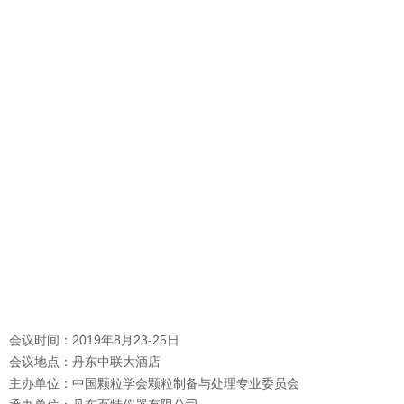
会议时间：2019年8月23-25日
会议地点：丹东中联大酒店
主办单位：中国颗粒学会颗粒制备与处理专业委员会