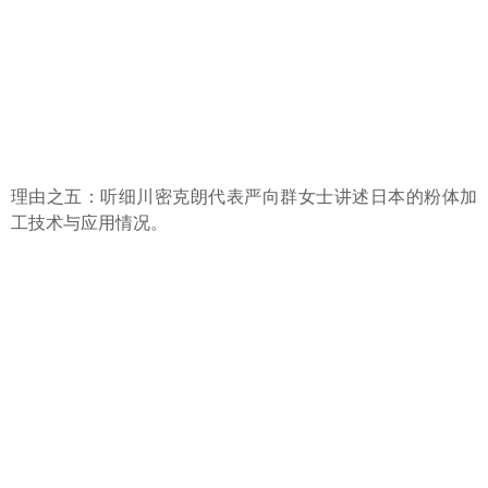
理由之五：听细川密克朗代表严向群女士讲述日本的粉体加
工技术与应用情况。