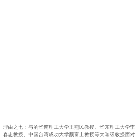
理由之七：与的华南理工大学王燕民教授、华东理工大学李
春忠教授、中国台湾成功大学颜富士教授等大咖级教授面对