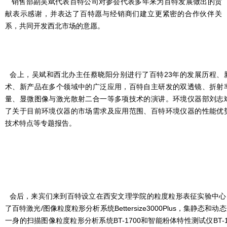
销售部副吴斌代表百特公司对参会代表多年来为百特发展做出的贡
献表示感谢，并表达了百特愿与经销商们建立更紧密的合作伙伴关
系，共同开发西北市场的意愿。
会上，吴斌和西北办主任蔡晓阳分别进行了百特23年的发展历程、
术、新产品在多个领域中的广泛应用，百特自主研发的双透镜、折射
量、显微图像与激光散射二合一等多项技术的演讲。环境仪器部刘志
了关于目前环境仪器的市场需求及应用范围、百特环境仪器的性能优
技术特点等专题报告。
会后，来宾们来到百特设立在西安文理学院的粒度粒形表征实验中心
了百特激光/图像粒度粒形分析系统Bettersize3000Plus，集静态和动
一身的扫描图像粒度粒形分析系统BT-1700和智能粉体特性测试仪BT-1