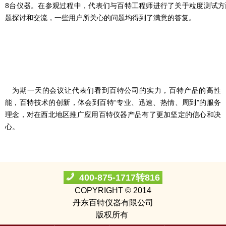
8台仪器。在参观过程中，代表们与百特工程师进行了关于粒度测试方
题探讨和交流，一些用户所关心的问题均得到了满意的答复。
为期一天的会议让代表们看到百特公司的实力，百特产品的高性
能，百特技术的创新，体会到百特“专业、迅速、热情、周到”的服务
理念，对在西北地区推广应用百特仪器产品有了更加坚定的信心和决
心。
400-875-1717转816
COPYRIGHT © 2014
丹东百特仪器有限公司
版权所有