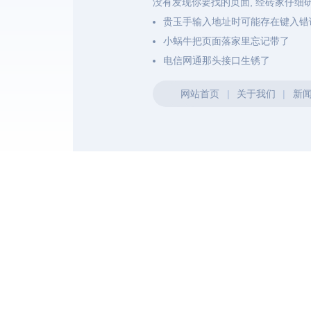
没有发现你要找的页面, 经砖家仔细
贵玉手输入地址时可能存在键入错
小蜗牛把页面落家里忘记带了
电信网通那头接口生锈了
网站首页
|
关于我们
|
新