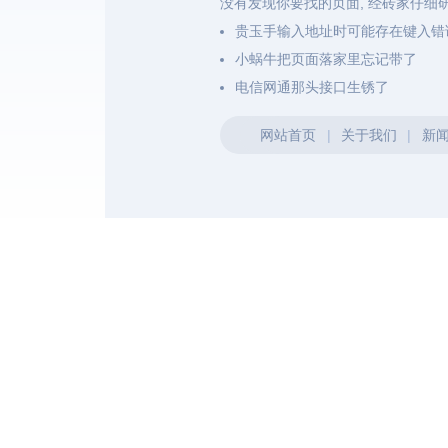
没有发现你要找的页面, 经砖家仔细
贵玉手输入地址时可能存在键入错
小蜗牛把页面落家里忘记带了
电信网通那头接口生锈了
网站首页
|
关于我们
|
新