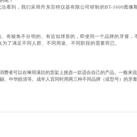
的呢？
眼无法看到，我们采
用丹东百特仪器
有限
公司
研制的
BT-1600图
的、有棱角不分明的、有近似球形的，即使同一个品牌的牙膏，
在为了满足不同人群、不同用途、不同阶段的需要而已。
消费者可以在琳琅满目的货架上挑选一款适合自己的产品。一般来
龈、中华皓清等。成年人宜同时用两三种不同品牌（或型号）的牙