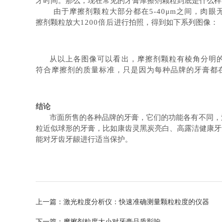
牙时间。
那么，现在常见的牙膏摩擦剂颗粒到底是什么样
由于摩擦剂颗粒大部分都在
5-40μm之间，肉
擦剂颗粒放大
1200倍后
进行拍照，得到如下系列图像：
从以上各图像可以看出，摩擦剂颗粒有棱角分明
符合摩擦剂的质量标准，只是因为每种品牌的牙膏都
结论
市面所售的各种品牌的牙膏，它们的功能各有不同，
粒近似球形的牙膏，比如康齿灵黑炭亮白、高露洁健康牙
能对牙齿牙龈进行适当保护。
上一篇：
激光粒度分析仪：快速准确测量颗粒粒度的仪器
下一篇：
摩擦剂粒度大小对牙膏品质影响